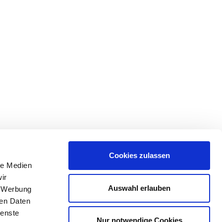
Cookies zulassen
le Medien
ir
Auswahl erlauben
, Werbung
ren Daten
Downloads
\
Kontakt
\
Datenschutz
\
Impressum
ienste
Nur notwendige Cookies